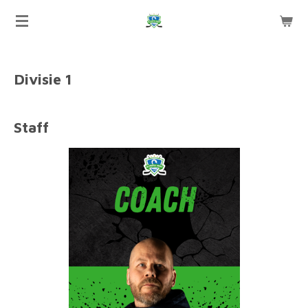
Ga
direct
naar
de
Divisie 1
hoofdinhoud
Staff